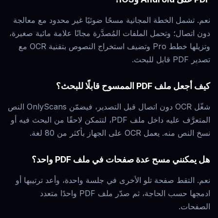
نعم. تشمل الخطة المجانية مسحًا ضوئيًا غير محدود مع معالجة
دون اتصال؛ وتحمل الملفات المُصدَّرة مجانًا علامة مائية صغيرة،
وتزيلها خطط Pro وتضيف استخراج النصوص بتقنية OCR مع
تصدير PDF قابل للبحث.
كيف أجعل ملف PDF الممسوح قابلًا للبحث؟
شغّل OCR دون اتصال قبل التصدير، فيضمّن OnlyScans النص
المتعرَّف عليه داخل ملف PDF، لتتمكن لاحقًا من البحث فيه أو
نسخ النص منه. يعمل OCR على الجهاز بأكثر من 80 لغة.
هل يمكنني مسح عدة صفحات في ملف PDF واحد؟
نعم. التقط صفحة تلو الأخرى في جلسة واحدة، وأعد ترتيبها أو
ادمجها حسب الحاجة، ثم صدّر ملف PDF واحدًا متعدد
الصفحات.