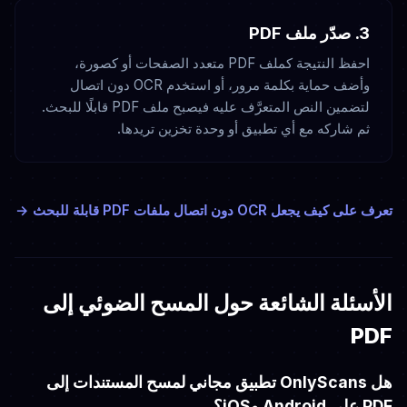
3. صدّر ملف PDF
احفظ النتيجة كملف PDF متعدد الصفحات أو كصورة،
وأضف حماية بكلمة مرور، أو استخدم OCR دون اتصال
لتضمين النص المتعرَّف عليه فيصبح ملف PDF قابلًا للبحث.
ثم شاركه مع أي تطبيق أو وحدة تخزين تريدها.
تعرف على كيف يجعل OCR دون اتصال ملفات PDF قابلة للبحث →
الأسئلة الشائعة حول المسح الضوئي إلى
PDF
هل OnlyScans تطبيق مجاني لمسح المستندات إلى
PDF على Android وiOS؟