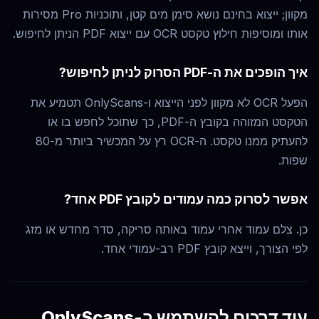
מקוון; ייצוא בחינם נושא סימן מים קטן, ותוכניות Pro מסירות
אותו ומוסיפות חילוץ טקסט OCR עם ייצוא PDF הניתן לחיפוש.
איך הופכים את ה-PDF הסרוק לניתן לחיפוש?
הפעל OCR לא מקוון לפני הייצוא ו-OnlyScans תטמיע את
הטקסט המזוהה בקובץ ה-PDF, כך שתוכל לחפש בו או
להעתיק ממנו טקסט. ה-OCR רץ על המכשיר ביותר מ-80
שפות.
אפשר לסרוק כמה עמודים לקובץ PDF אחד?
כן. צלם עמוד אחרי עמוד באותה סריקה, סדר מחדש או מזג
לפי הצורך, וייצא קובץ PDF רב-עמודי אחד.
עוד דרכים להשתמש ב-OnlyScans