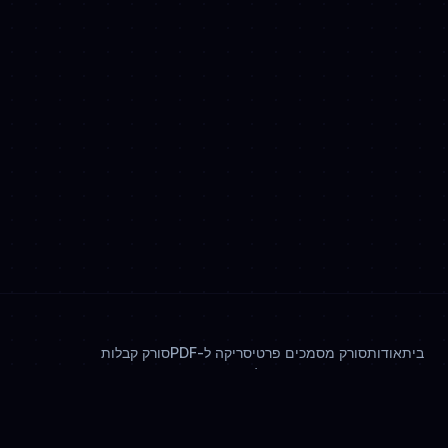
בית
אודות
סורק מסמכים פרטי
סריקה ל-PDF
סורק קבלות
סורק תעודות זהות
חתימה על מסמכים
מדיניות פרטיות
© 2026 OnlyScans. כל הזכויות שמורות.