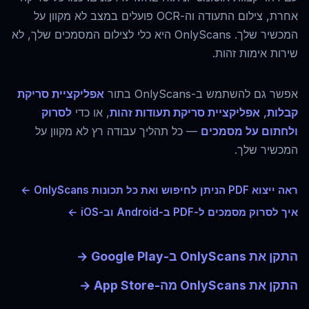
אחרת, צילום התעודה וה-OCR פועלים במצב לא מקוון על
המכשיר שלך. OnlyScans היא כלי לצילום המסמכים שלך, לא
שירות אימות זהות.
אפשר גם להשתמש ב-OnlyScans בתור
אפליקציית סריקת
קבלות
,
אפליקציית סריקת תעודות זהות
, או כדי
לסרוק
ולחתום על מסמכים
— כל תהליך עבודה רץ לא מקוון על
המכשיר שלך.
ראה ייצוא PDF הניתן לחיפוש ואת כל תכונות OnlyScans ←
איך לסרוק מסמכים ל-PDF ב-Android וב-iOS ←
התקן את OnlyScans ב-Google Play
→
התקן את OnlyScans מה-App Store
→