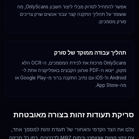
אפשר להתחיל לסרוק מבלי ליצור חשבון OnlyScans, מה
ששומר על תהליך התקנה קצר עבור אנשים שרק צריכים
סורק מסמכים.
תהליך עבודה ממוקד של סורק
OnlyScans מרכזת את לכידת המסמכים, ה-OCR הלא
מקוון, ייצוא ה-PDF וארגון הקבצים באפליקציה אחת ל-
Android ול-iOS עם נתיב התקנה ברור מ-Google Play או
מה-App Store.
סריקת תעודות זהות בצורה מאובטחת
צלם את הצד הקדמי והאחורי של תעודת זהות למסמך אחד,
עם זיהוי קצוות אוטומטי וניתוח MRZ לדרכונים. כמו כל סריקה