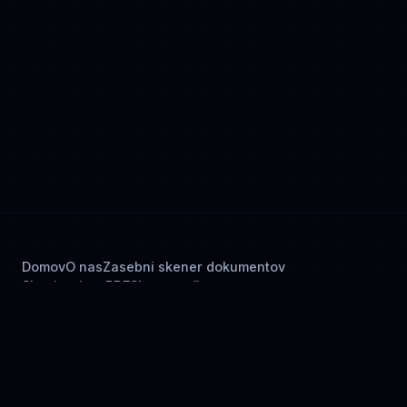
Domov
O nas
Zasebni skener dokumentov
Skeniranje v PDF
Skener računov
Skener osebnih izkaznic
Podpisovanje dokumentov
Pravilnik o zasebnosti
© 2026 OnlyScans. Vse pravice pridržane.
OnlyScans v drugih jezikih