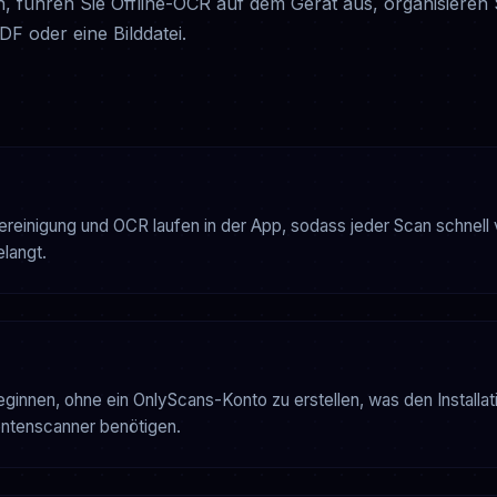
en, führen Sie Offline-OCR auf dem Gerät aus, organisieren 
F oder eine Bilddatei.
bereinigung und OCR laufen in der App, sodass jeder Scan schne
langt.
innen, ohne ein OnlyScans-Konto zu erstellen, was den Installat
mentenscanner benötigen.