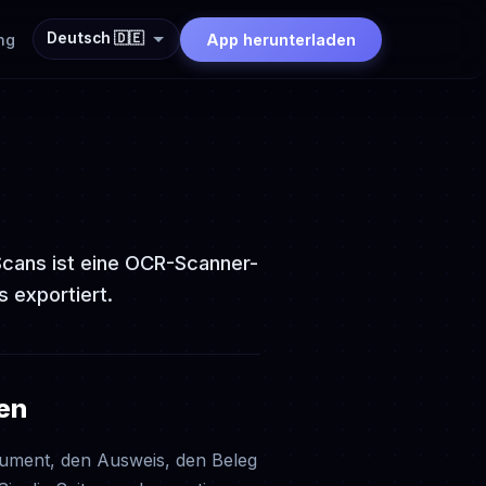
Deutsch 🇩🇪
ng
App herunterladen
Scans ist eine OCR-Scanner-
 exportiert.
en
kument, den Ausweis, den Beleg