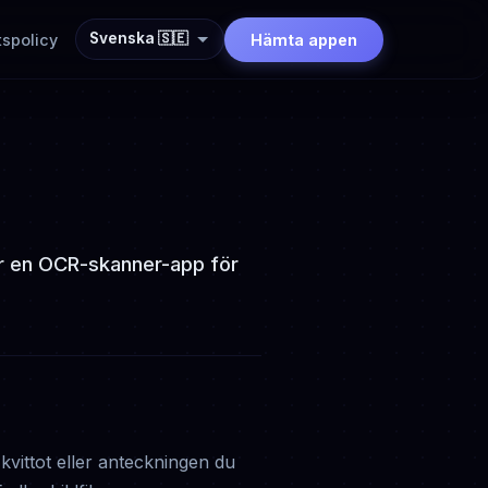
Svenska 🇸🇪
tspolicy
Hämta appen
är en OCR-skanner-app för
vittot eller anteckningen du