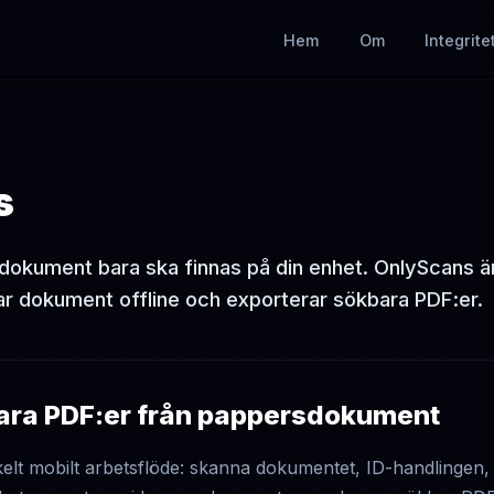
Hem
Om
Integrite
s
a dokument bara ska finnas på din enhet. OnlyScans 
r dokument offline och exporterar sökbara PDF:er.
bara PDF:er från pappersdokument
lt mobilt arbetsflöde: skanna dokumentet, ID-handlingen, k