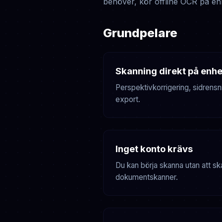
behöver, kör offline OCR på enh
Grundpelare
Skanning direkt på enh
Perspektivkorrigering, sidrensn
export.
Inget konto krävs
Du kan börja skanna utan att sk
dokumentskanner.