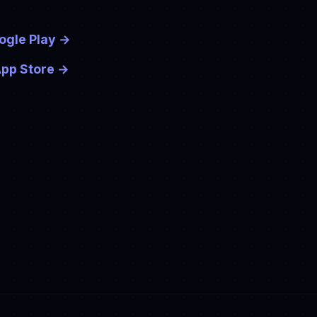
ogle Play
→
App Store
→