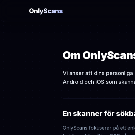
OnlyScans
Om OnlyScan
Vi anser att dina personlig
Android och iOS som skanna
En skanner för sök
OnlyScans fokuserar på ett enke