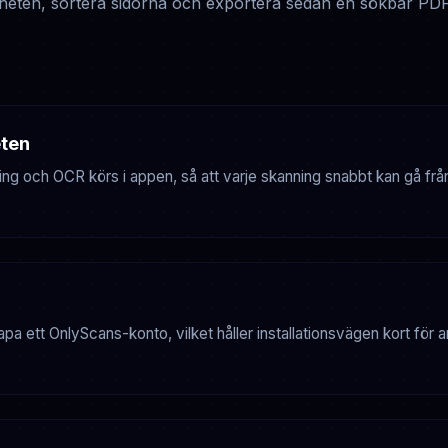
eten, sortera sidorna och exportera sedan en sökbar PDF el
eten
ing och OCR körs i appen, så att varje skanning snabbt kan gå frå
apa ett OnlyScans-konto, vilket håller installationsvägen kort fö