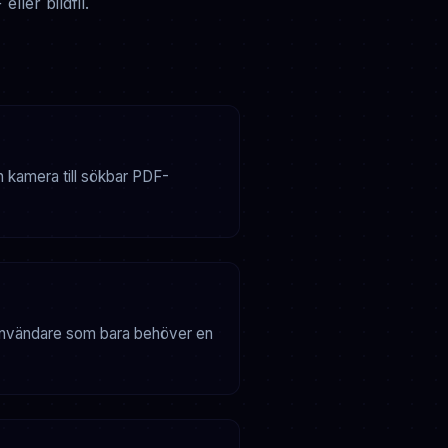
ler bildfil.
n kamera till sökbar PDF-
r användare som bara behöver en