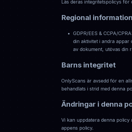
Läs deras integritetspolicys för
Regional informatio
GDPR/EES & CCPA/CPRA: Onl
din aktivitet i andra appar
av dokument, utövas din rä
Barns integritet
OnlyScans är avsedd för en allm
behandlats i strid med denna pol
Ändringar i denna po
Vi kan uppdatera denna policy n
appens policy.