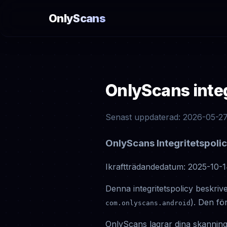
OnlyScans
OnlyScans integ
Senast uppdaterad: 2026-05-2
OnlyScans Integritetspoli
Ikraftträdandedatum: 2025-10-
Denna integritetspolicy beskri
). Den fö
com.onlyscans.android
OnlyScans lagrar dina skanninga