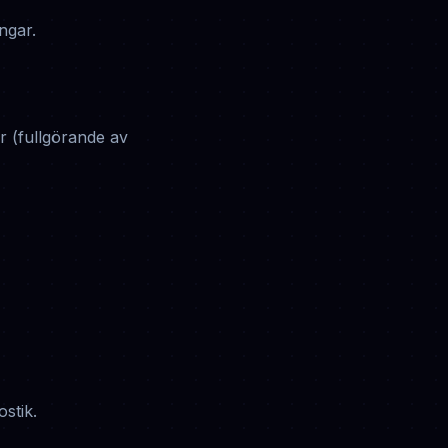
ngar.
ar (fullgörande av
stik.