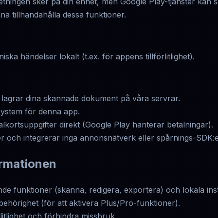
tningen sker på din enhet, men Google Play-tjänster kan 
nna tillhandahålla dessa funktioner.
ka händelser lokalt (t.ex. för appens tillförlitlighet).
er lagrar dina skannade dokument på våra servrar.
osystem för denna app.
alkortsuppgifter direkt (Google Play hanterar betalningar).
er och integrerar inga annonsnätverk eller spårnings-SDK:e
ormationen
de funktioner (skanna, redigera, exportera) och lokala inst
ehörighet (för att aktivera Plus/Pro-funktioner).
litlighet och förhindra missbruk.