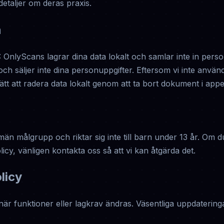
 detaljer om deras praxis.
n
yScans lagrar dina data lokalt och samlar inte in personli
 och säljer inte dina personuppgifter. Eftersom vi inte anvä
tt att radera data lokalt genom att ta bort dokument i appen
än målgrupp och riktar sig inte till barn under 13 år. Om du
icy, vänligen kontakta oss så att vi kan åtgärda det.
licy
är funktioner eller lagkrav ändras. Väsentliga uppdatering