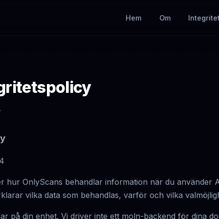
Hem
Om
Integrite
ritetspolicy
7
cy
14
ver hur OnlyScans behandlar information när du använder 
rklarar vilka data som behandlas, varför och vilka valmöjlig
r på din enhet. Vi driver inte ett moln-backend för dina dok