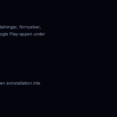
alningar, förnyelser,
oogle Play-appen under
n avinstallation inte