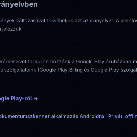
Irányelvben
nyek változásával frissíthetjük ezt az irányelvet. A jelentős
 jelezzük.
s kérdéseivel forduljon hozzánk a Google Play áruházban me
ti szolgáltatóink (Google Play Billing és Google Play-szolgá
gle Play-ről
→
okumentumszkenner alkalmazás Androidra
·
Privát, off