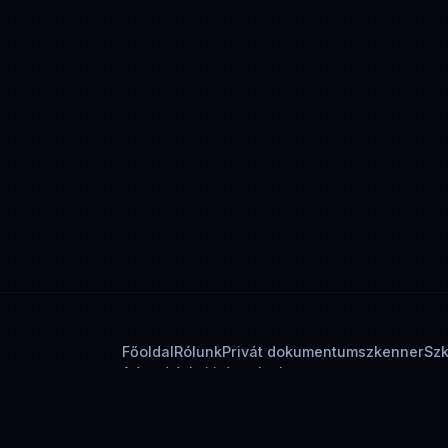
Főoldal
Rólunk
Privát dokumentumszkenner
Sz
Adatvédelmi irányelvek