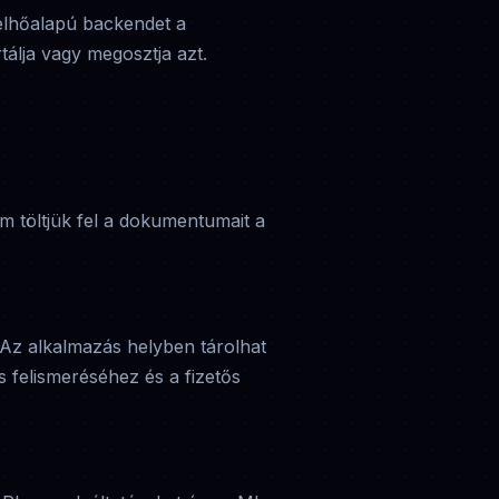
elhőalapú backendet a
lja vagy megosztja azt.
 töltjük fel a dokumentumait a
t. Az alkalmazás helyben tárolhat
s felismeréséhez és a fizetős