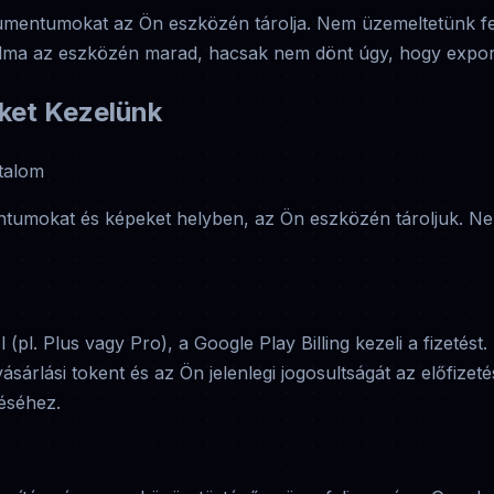
umentumokat az Ön eszközén tárolja. Nem üzemeltetünk f
ma az eszközén marad, hacsak nem dönt úgy, hogy exportá
ket Kezelünk
rtalom
tumokat és képeket helyben, az Ön eszközén tároljuk. Nem
l (pl. Plus vagy Pro), a Google Play Billing kezeli a fizetés
árlási tokent és az Ön jelenlegi jogosultságát az előfizeté
éséhez.