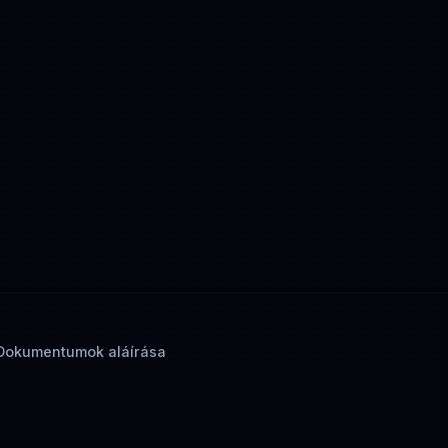
Dokumentumok aláírása
© 2026 OnlyScans. Minden jog fenntartva.