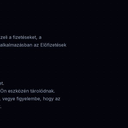
eli a fizetéseket, a
 alkalmazásban az Előfizetések
t.
az Ön eszközén tárolódnak.
k, vegye figyelembe, hogy az
.