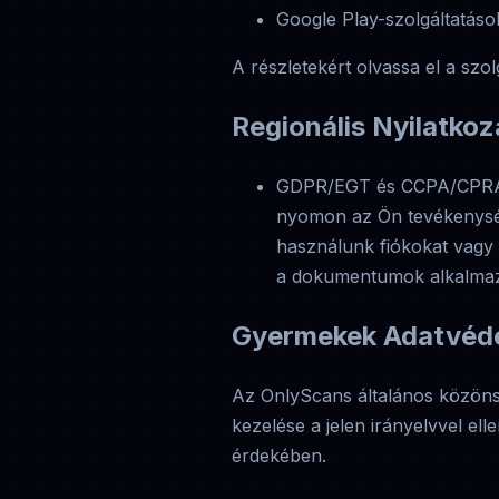
Google Play-szolgáltatáso
A részletekért olvassa el a szol
Regionális Nyilatkoz
GDPR/EGT és CCPA/CPRA: A
nyomon az Ön tevékenység
használunk fiókokat vagy 
a dokumentumok alkalmazás
Gyermekek Adatvéd
Az OnlyScans általános közönsé
kezelése a jelen irányelvvel el
érdekében.