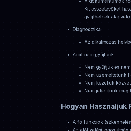
A dokumentumok rögz
Kit összetevőket has
gyűjthetnek alapvető
Diagnosztika
Az alkalmazás helybe
Amit nem gyűjtünk
Nem gyűjtjük és nem 
Nem üzemeltetünk fi
Nem kezeljük közvetle
Nem jelenítünk meg h
Hogyan Használjuk F
A fő funkciók (szkennelés,
Az előfizetési jogosultsá