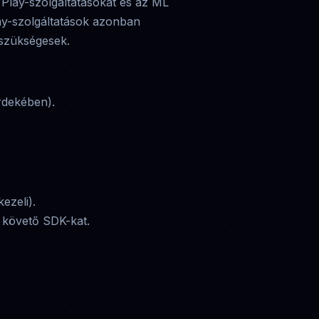
Play-szolgáltatásokat és az ML
lay-szolgáltatások azonban
 szükségesek.
rdekében).
ezeli).
y követő SDK-kat.