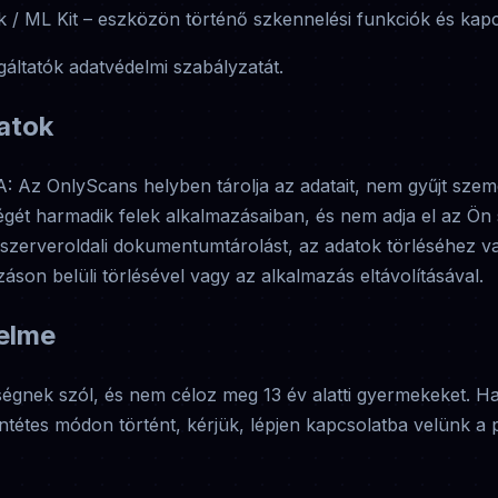
k / ML Kit – eszközön történő szkennelési funkciók és kapc
gáltatók adatvédelmi szabályzatát.
atok
z OnlyScans helyben tárolja az adatait, nem gyűjt szemé
ét harmadik felek alkalmazásaiban, és nem adja el az Ön 
szerveroldali dokumentumtárolást, az adatok törléséhez va
on belüli törlésével vagy az alkalmazás eltávolításával.
elme
gnek szól, és nem céloz meg 13 év alatti gyermekeket. Ha
lentétes módon történt, kérjük, lépjen kapcsolatba velünk 