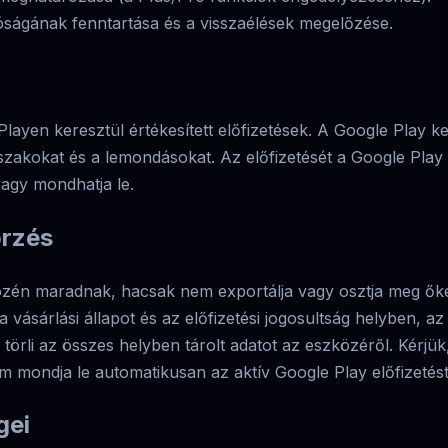
ságának fenntartása és a visszaélések megelőzése.
layen keresztül értékesített előfizetések. A Google Play kez
szakokat és a lemondásokat. Az előfizetését a Google Play
vagy mondhatja le.
őrzés
én maradnak, hacsak nem exportálja vagy osztja meg őke
 a vásárlási állapot és az előfizetési jogosultság helyben, 
 törli az összes helyben tárolt adatot az eszközéről. Kérjü
m mondja le automatikusan az aktív Google Play előfizetést
gei