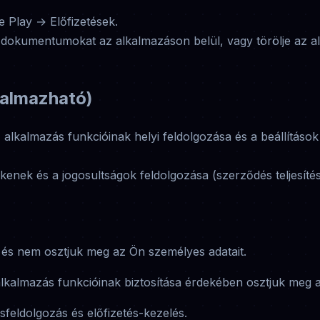
le Play → Előfizetések.
 a dokumentumokat az alkalmazáson belül, vagy törölje az a
kalmazható)
z alkalmazás funkcióinak helyi feldolgozása és a beállításo
tokenek és a jogosultságok feldolgozása (szerződés teljesítés
 és nem osztjuk meg az Ön személyes adatait.
lkalmazás funkcióinak biztosítása érdekében osztjuk meg a
ésfeldolgozás és előfizetés-kezelés.