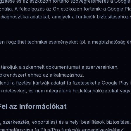
ítése és az eszközön történő szövegfelismerés a Google 
ználja. A feldolgozás az Ön eszközén történik; a Google P
 diagnosztikai adatokat, amelyek a funkciók biztosításához
n rögzíthet technikai eseményeket (pl. a megbízhatóság é
tároljuk a szkennelt dokumentumait a szervereinken.
ókrendszert ehhez az alkalmazáshoz.
nül a fizetési kártyák adatait (a fizetéseket a Google Play k
irdetéseket, és nem integrálunk hirdetési hálózatokat vag
el az Információkat
 szerkesztés, exportálás) és a helyi beállítások biztosítása.
g meghatározása (a Plus/Pro funkciók engedélyezéséhez).