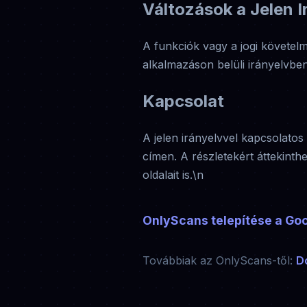
Változások a Jelen 
A funkciók vagy a jogi követelmé
alkalmazáson belüli irányelvben
Kapcsolat
A jelen irányelvvel kapcsolato
címen. A részletekért áttekinthe
oldalait is.\n
OnlyScans telepítése a Goo
Továbbiak az OnlyScans-től:
D