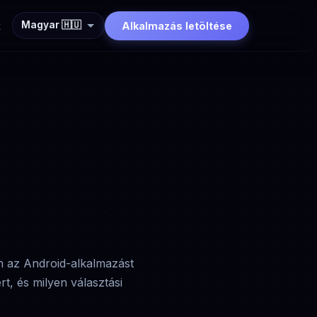
Magyar 🇭🇺
k
Alkalmazás letöltése
Ön az Android-alkalmazást
t, és milyen választási