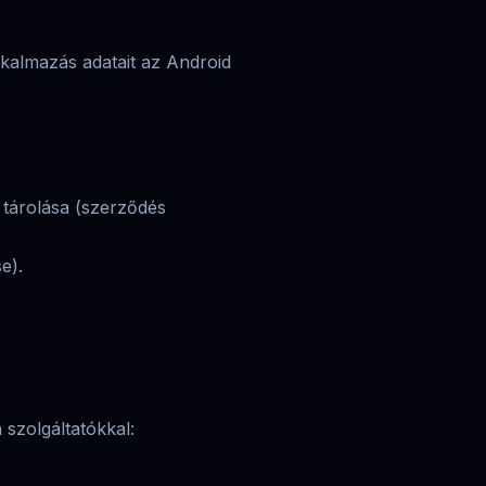
lkalmazás adatait az Android
k tárolása (szerződés
e).
 szolgáltatókkal: