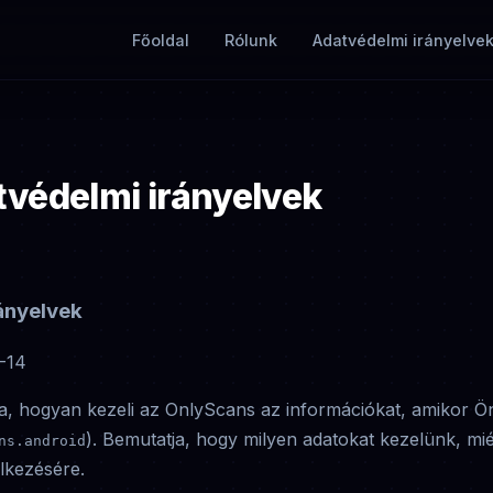
Főoldal
Rólunk
Adatvédelmi irányelve
védelmi irányelvek
ányelvek
-14
rja, hogyan kezeli az OnlyScans az információkat, amikor 
). Bemutatja, hogy milyen adatokat kezelünk, miér
ns.android
lkezésére.