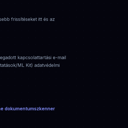
ebb frissítéseket itt és az
gadott kapcsolattartási e-mail
ltatások/ML Kit) adatvédelmi
line dokumentumszkenner