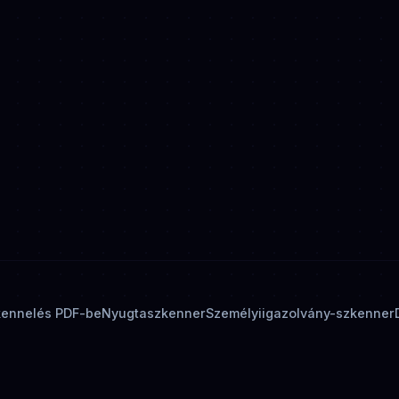
kennelés PDF-be
Nyugtaszkenner
Személyiigazolvány-szkenner