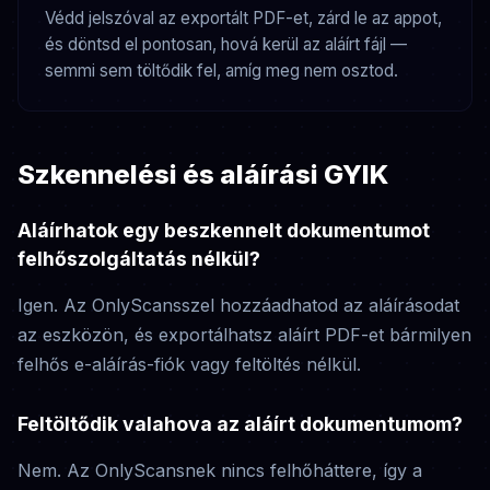
Védd jelszóval az exportált PDF-et, zárd le az appot,
és döntsd el pontosan, hová kerül az aláírt fájl —
semmi sem töltődik fel, amíg meg nem osztod.
Szkennelési és aláírási GYIK
Aláírhatok egy beszkennelt dokumentumot
felhőszolgáltatás nélkül?
Igen. Az OnlyScansszel hozzáadhatod az aláírásodat
az eszközön, és exportálhatsz aláírt PDF-et bármilyen
felhős e-aláírás-fiók vagy feltöltés nélkül.
Feltöltődik valahova az aláírt dokumentumom?
Nem. Az OnlyScansnek nincs felhőháttere, így a