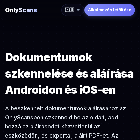
OnlyScans
🇭🇺
Alkalmazás letöltése
Dokumentumok
szkennelése és aláírása
Androidon és iOS-en
A beszkennelt dokumentumok aláírásához az
OnlyScansben szkenneld be az oldalt, add
hozzá az aláírásodat közvetlenül az
eszközödön, és exportálj aláírt PDF-et. Az