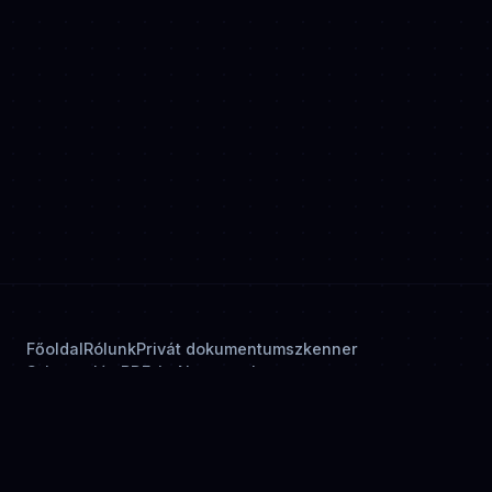
Főoldal
Rólunk
Privát dokumentumszkenner
Szkennelés PDF-be
Nyugtaszkenner
Személyiigazolvány-szkenner
Dokumentumok aláírása
Adatvédelmi irányelvek
© 2026 OnlyScans. Minden jog fenntartva.