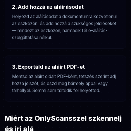
2. Add hozzá az aláírásodat
Helyezd az aláírásodat a dokumentumra közvetlenül
az eszközön, és add hozzá a szükséges jelöléseket
— mindezt az eszközön, harmadik fél e-aláírás-
szolgáltatása nélkül.
3. Exportáld az aláírt PDF-et
Mentsd az aláírt oldalt PDF-ként, tetszés szerint adj
hozzá jelszót, és oszd meg bármely appal vagy
tárhellyel. Semmi sem töltődik fel helyetted.
Miért az OnlyScansszel szkennelj
és írj alá