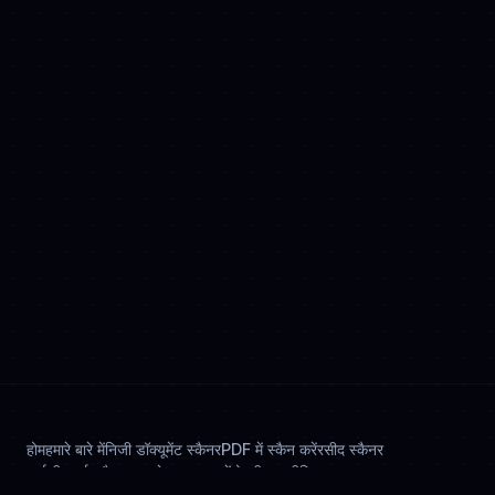
होम
हमारे बारे में
निजी डॉक्यूमेंट स्कैनर
PDF में स्कैन करें
रसीद स्कैनर
आईडी कार्ड स्कैनर
दस्तावेज़ साइन करें
गोपनीयता नीति