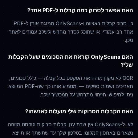
האם אפשר לסרוק כמה קבלות ל-PDF אחד?
כן. סרוק קבלות באצווה ו-OnlyScans ממזגת אותן ל-PDF
אחד רב-עמודי, או שתוכל לסדר מחדש ולשלב עמודים לאחר
מכן.
האם OnlyScans קוראת את הסכומים שעל הקבלות
שלי?
OCR לא מקוון מזהה את הטקסט בכל קבלה — כולל סכומים,
תאריכים ושמות ספקים — ומטמיע אותו כך שה-PDF המיוצא
ניתן לחיפוש. הזיהוי מתרחש על המכשיר שלך.
האם הקבלות הסרוקות שלי מועלות לאנשהו?
לא. ל-OnlyScans אין שרת ענן. קבלות סרוקות וטקסט מזוהה
נשארים באחסון המקומי בטלפון שלך עד שתשתף או תייצא