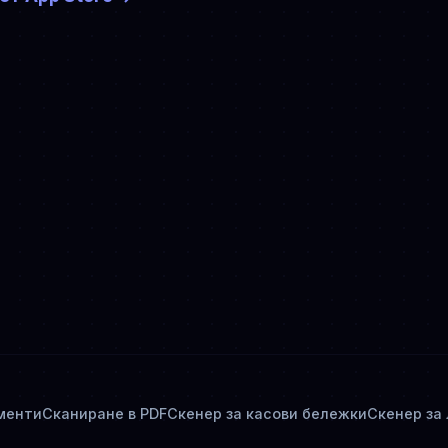
менти
Сканиране в PDF
Скенер за касови бележки
Скенер за