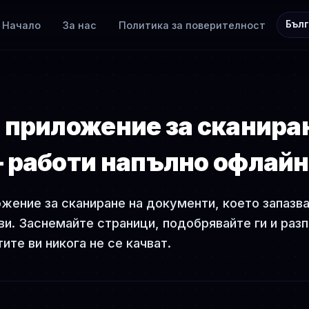
Бълг
Начало
За нас
Политика за поверителност
 приложение за сканира
 работи напълно офлайн
ожение за сканиране на документи, което запазва
ви. Заснемайте страници, подобрявайте ги и разп
те ви никога не се качват.