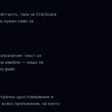
йството, така че OnlyScans
 е нужен само за
зпознатият текст се
 на имейли — нищо не
те файл.
етрично удостоверяване и
с всяко приложение, на което