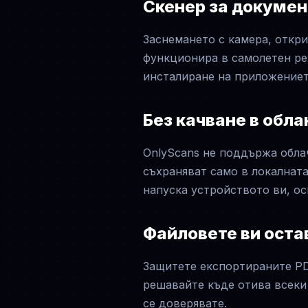
Скенер за докумен
Заснемането с камера, откри
функционира в самолетен реж
инсталиране на приложението
Без качване в обла
OnlyScans не поддържа облач
съхраняват само в локалната
напуска устройството ви, ос
Файловете ви оста
Защитете експортираните PD
решавайте къде отива всеки 
се доверявате.