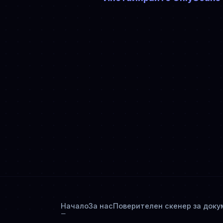
Начало
За нас
Поверителен скенер за доку
Политика за поверителност