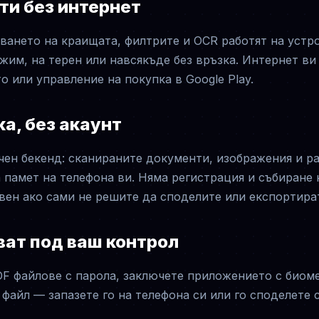
ти без интернет
ването на краищата, филтрите и OCR работят на устро
им, на терен или навсякъде без връзка. Интернет ви
 или управление на покупка в Google Play.
ка, без акаунт
ен бекенд: сканираните документи, изображения и ра
 памет на телефона ви. Няма регистрация и събиране
вен ако сами не решите да споделите или експортира
ват под ваш контрол
F файлове с парола, заключете приложението с биом
файл — запазете го на телефона си или го споделете 