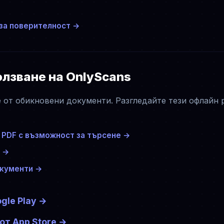
за поверителност →
олзване на OnlyScans
е от обикновени документи. Разгледайте тези офлайн
 PDF с възможност за търсене
→
→
окументи
→
gle Play
→
от App Store
→