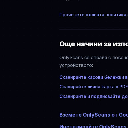
Прочетете пълната политика 
Още начини за изп
OnlyScans се справя с повеч
устройството:
Сканирайте касови бележки в
Сканирайте лична карта в PDF
Сканирайте и подписвайте д
Вземете OnlyScans от Goo
Инсталирайте OnlyScans 