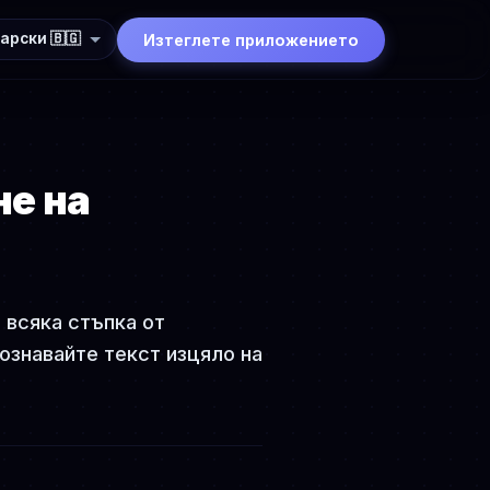
арски 🇧🇬
Изтеглете приложението
не на
 всяка стъпка от
ознавайте текст изцяло на