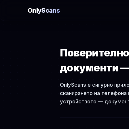
OnlyScans
Поверително
документи —
OnlyScans е сигурно прил
сканирането на телефона 
устройството — документи