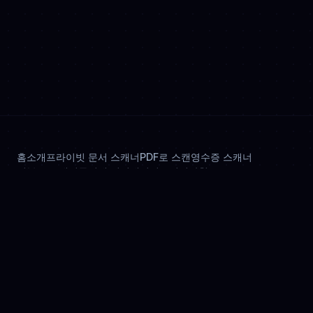
홈
소개
프라이빗 문서 스캐너
PDF로 스캔
영수증 스캐너
신분증 스캐너
문서에 서명
개인정보처리방침
© 2026 OnlyScans. All rights reserved.
다른 언어로 보는 OnlyScans
English 🇬🇧
Español 🇪🇸
Português (Brasil) 🇧🇷
Deutsch 🇩🇪
Français 🇫🇷
日本語 🇯🇵
한국어 🇰🇷
Italiano 🇮🇹
Polski 🇵🇱
Nederlands 🇳🇱
Türkçe 🇹🇷
Bahasa Indonesia 🇮🇩
हिन्दी 🇮🇳
Tiếng Việt 🇻🇳
العربية 🇸🇦
简体中文 🇨🇳
繁體中文 🇹🇼
Русский 🇷🇺
Українська 🇺🇦
ไทย 🇹🇭
Čeština 🇨🇿
Magyar 🇭🇺
Română 🇷🇴