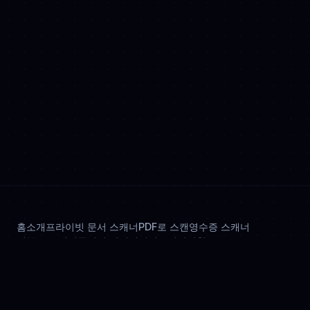
홈
소개
프라이빗 문서 스캐너
PDF로 스캔
영수증 스캐너
신분증 스캐너
문서에 서명
개인정보처리방침
© 2026 OnlyScans. All rights reserved.
다른 언어로 보는 OnlyScans